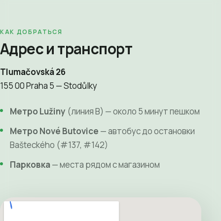
КАК ДОБРАТЬСЯ
Адрес и транспорт
Tlumačovská 26
155 00 Praha 5 — Stodůlky
Метро Lužiny
(линия B) — около 5 минут пешком
Метро Nové Butovice
— автобус до остановки
Bašteckého (#137, #142)
Парковка
— места рядом с магазином