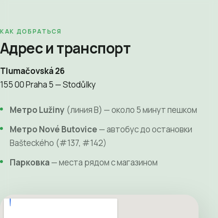
КАК ДОБРАТЬСЯ
Адрес и транспорт
Tlumačovská 26
155 00 Praha 5 — Stodůlky
Метро Lužiny
(линия B) — около 5 минут пешком
Метро Nové Butovice
— автобус до остановки
Bašteckého (#137, #142)
Парковка
— места рядом с магазином