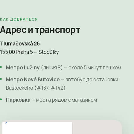
КАК ДОБРАТЬСЯ
Адрес и транспорт
Tlumačovská 26
155 00 Praha 5 — Stodůlky
Метро Lužiny
(линия B) — около 5 минут пешком
Метро Nové Butovice
— автобус до остановки
Bašteckého (#137, #142)
Парковка
— места рядом с магазином