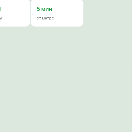
И
5 мин
ы
от метро