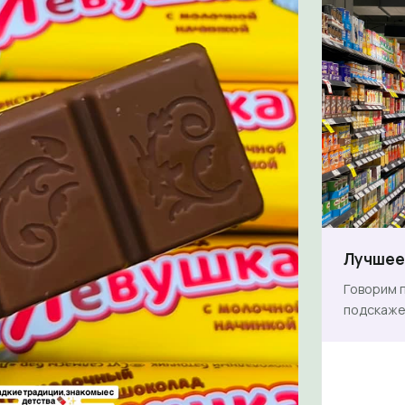
Лучшее 
Говорим п
подскаже