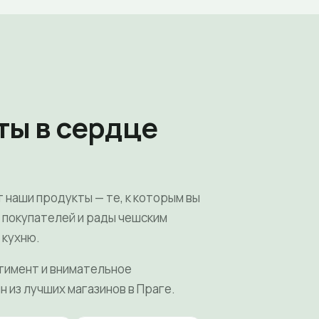
ты в сердце
т наши продукты — те, к которым вы
х покупателей и рады чешским
 кухню.
тимент и внимательное
н из лучших магазинов в Праге.