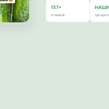
157+
НАШ
отзывов
продукт
е