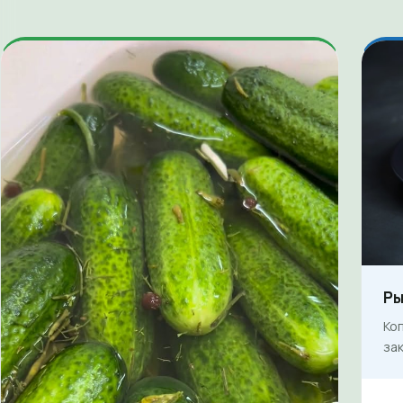
Ры
Ко
зак