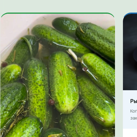
Ры
Ко
зак