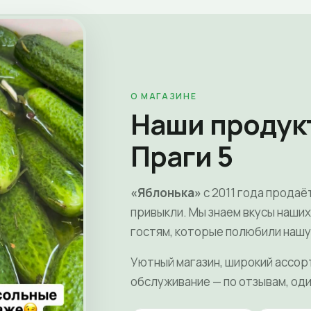
О МАГАЗИНЕ
Наши продук
Праги 5
«Яблонька»
с 2011 года продаё
привыкли. Мы знаем вкусы наши
гостям, которые полюбили нашу
Уютный магазин, широкий ассор
обслуживание — по отзывам, оди