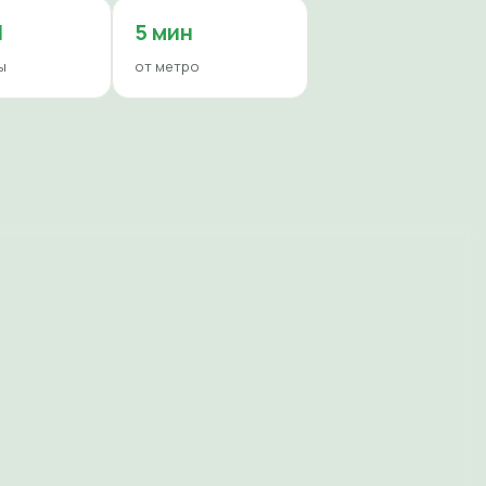
И
5 мин
ы
от метро