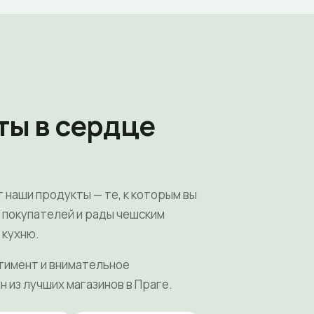
ты в сердце
т наши продукты — те, к которым вы
х покупателей и рады чешским
 кухню.
тимент и внимательное
н из лучших магазинов в Праге.