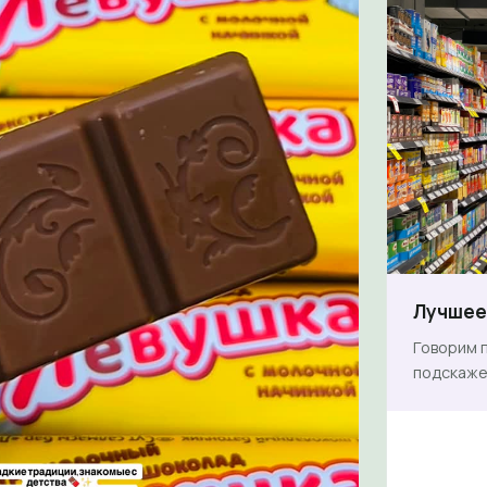
Лучшее 
Говорим п
подскаже