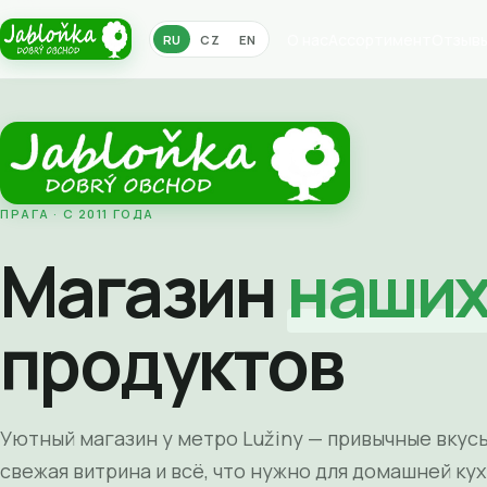
О нас
Ассортимент
Отзыв
RU
CZ
EN
ПРАГА · С 2011 ГОДА
Магазин
наши
продуктов
Уютный магазин у метро Lužiny — привычные вкусы
свежая витрина и всё, что нужно для домашней кух