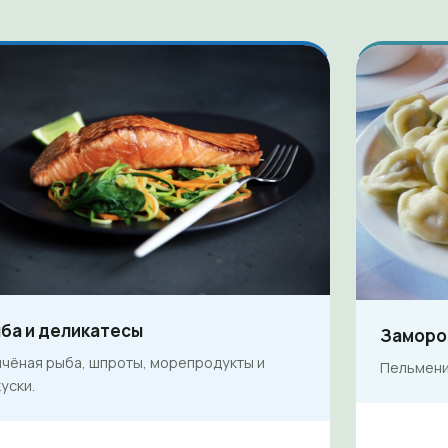
ба и деликатесы
Заморо
пчёная рыба, шпроты, морепродукты и
Пельмени,
уски.