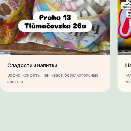
Сладости и напитки
Шо
Зефир, конфеты, чай, квас и безалкогольные
«А
напитки.
сл