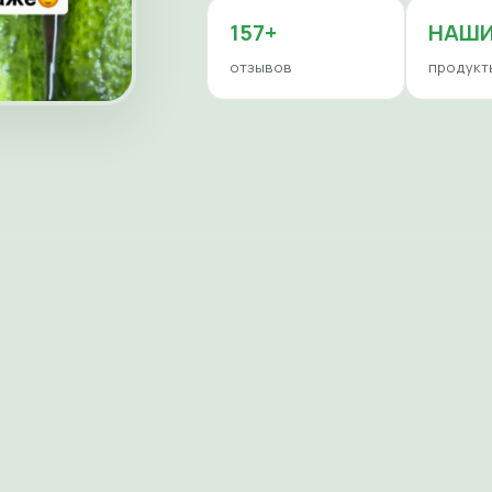
157+
НАШ
отзывов
продукт
е