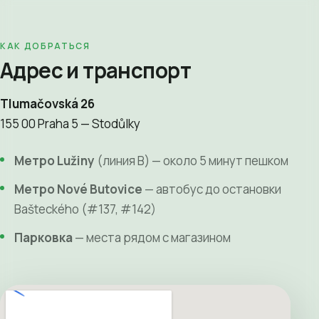
КАК ДОБРАТЬСЯ
Адрес и транспорт
Tlumačovská 26
155 00 Praha 5 — Stodůlky
Метро Lužiny
(линия B) — около 5 минут пешком
Метро Nové Butovice
— автобус до остановки
Bašteckého (#137, #142)
Парковка
— места рядом с магазином