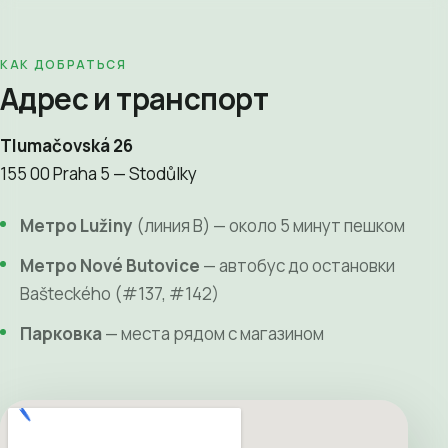
КАК ДОБРАТЬСЯ
Адрес и транспорт
Tlumačovská 26
155 00 Praha 5 — Stodůlky
Метро Lužiny
(линия B) — около 5 минут пешком
Метро Nové Butovice
— автобус до остановки
Bašteckého (#137, #142)
Парковка
— места рядом с магазином