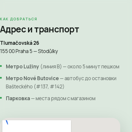
КАК ДОБРАТЬСЯ
Адрес и транспорт
Tlumačovská 26
155 00 Praha 5 — Stodůlky
Метро Lužiny
(линия B) — около 5 минут пешком
Метро Nové Butovice
— автобус до остановки
Bašteckého (#137, #142)
Парковка
— места рядом с магазином