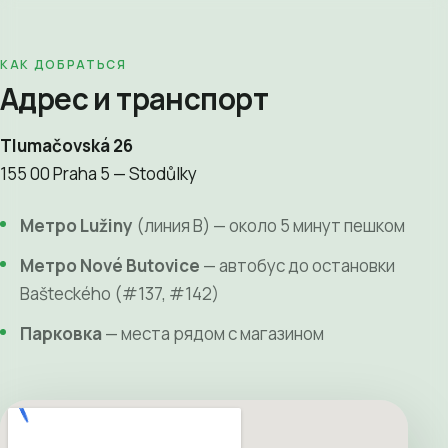
КАК ДОБРАТЬСЯ
Адрес и транспорт
Tlumačovská 26
155 00 Praha 5 — Stodůlky
Метро Lužiny
(линия B) — около 5 минут пешком
Метро Nové Butovice
— автобус до остановки
Bašteckého (#137, #142)
Парковка
— места рядом с магазином