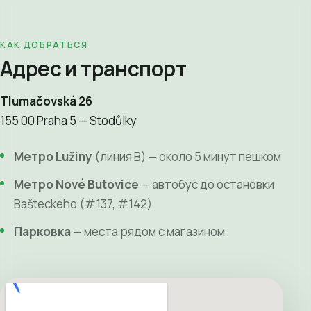
КАК ДОБРАТЬСЯ
Адрес и транспорт
Tlumačovská 26
155 00 Praha 5 — Stodůlky
Метро Lužiny
(линия B) — около 5 минут пешком
Метро Nové Butovice
— автобус до остановки
Bašteckého (#137, #142)
Парковка
— места рядом с магазином