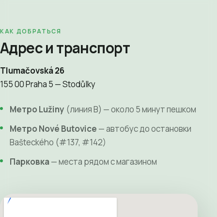
КАК ДОБРАТЬСЯ
Адрес и транспорт
Tlumačovská 26
155 00 Praha 5 — Stodůlky
Метро Lužiny
(линия B) — около 5 минут пешком
Метро Nové Butovice
— автобус до остановки
Bašteckého (#137, #142)
Парковка
— места рядом с магазином