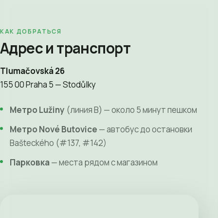
КАК ДОБРАТЬСЯ
Адрес и транспорт
Tlumačovská 26
155 00 Praha 5 — Stodůlky
Метро Lužiny
(линия B) — около 5 минут пешком
Метро Nové Butovice
— автобус до остановки
Bašteckého (#137, #142)
Парковка
— места рядом с магазином