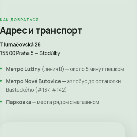
КАК ДОБРАТЬСЯ
Адрес и транспорт
Tlumačovská 26
155 00 Praha 5 — Stodůlky
Метро Lužiny
(линия B) — около 5 минут пешком
Метро Nové Butovice
— автобус до остановки
Bašteckého (#137, #142)
Парковка
— места рядом с магазином