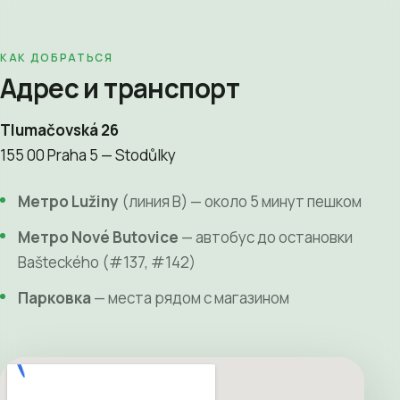
КАК ДОБРАТЬСЯ
Адрес и транспорт
Tlumačovská 26
155 00 Praha 5 — Stodůlky
Метро Lužiny
(линия B) — около 5 минут пешком
Метро Nové Butovice
— автобус до остановки
Bašteckého (#137, #142)
Парковка
— места рядом с магазином