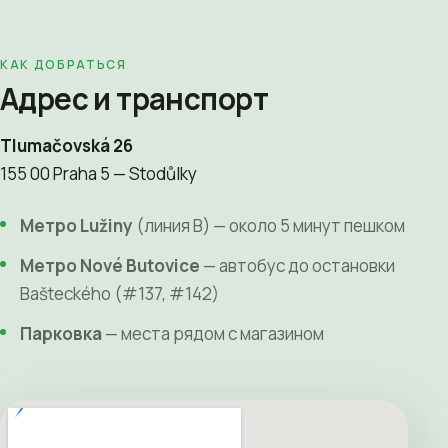
КАК ДОБРАТЬСЯ
Адрес и транспорт
Tlumačovská 26
155 00 Praha 5 — Stodůlky
Метро Lužiny
(линия B) — около 5 минут пешком
Метро Nové Butovice
— автобус до остановки
Bašteckého (#137, #142)
Парковка
— места рядом с магазином