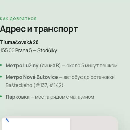
КАК ДОБРАТЬСЯ
Адрес и транспорт
Tlumačovská 26
155 00 Praha 5 — Stodůlky
Метро Lužiny
(линия B) — около 5 минут пешком
Метро Nové Butovice
— автобус до остановки
Bašteckého (#137, #142)
Парковка
— места рядом с магазином