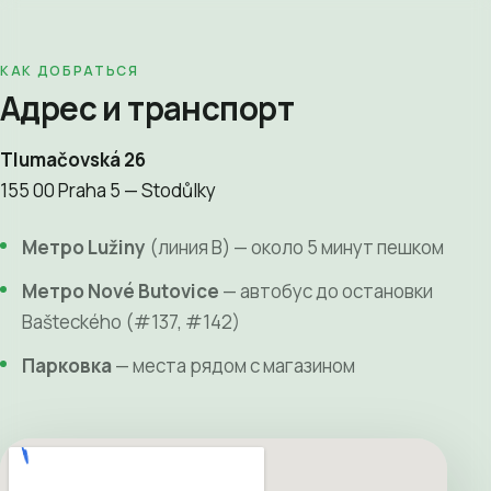
КАК ДОБРАТЬСЯ
Адрес и транспорт
Tlumačovská 26
155 00 Praha 5 — Stodůlky
Метро Lužiny
(линия B) — около 5 минут пешком
Метро Nové Butovice
— автобус до остановки
Bašteckého (#137, #142)
Парковка
— места рядом с магазином