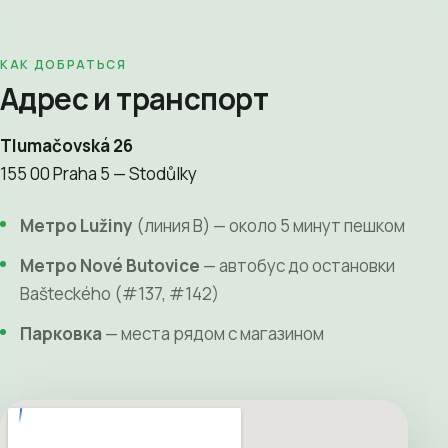
КАК ДОБРАТЬСЯ
Адрес и транспорт
Tlumačovská 26
155 00 Praha 5 — Stodůlky
Метро Lužiny
(линия B) — около 5 минут пешком
Метро Nové Butovice
— автобус до остановки
Bašteckého (#137, #142)
Парковка
— места рядом с магазином