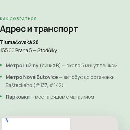
КАК ДОБРАТЬСЯ
Адрес и транспорт
Tlumačovská 26
155 00 Praha 5 — Stodůlky
Метро Lužiny
(линия B) — около 5 минут пешком
Метро Nové Butovice
— автобус до остановки
Bašteckého (#137, #142)
Парковка
— места рядом с магазином