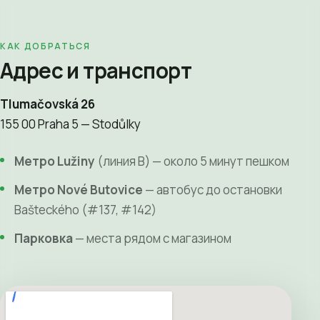
КАК ДОБРАТЬСЯ
Адрес и транспорт
Tlumačovská 26
155 00 Praha 5 — Stodůlky
Метро Lužiny
(линия B) — около 5 минут пешком
Метро Nové Butovice
— автобус до остановки
Bašteckého (#137, #142)
Парковка
— места рядом с магазином