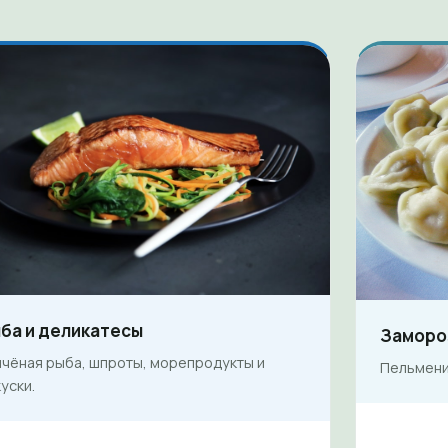
ба и деликатесы
Заморо
пчёная рыба, шпроты, морепродукты и
Пельмени,
уски.