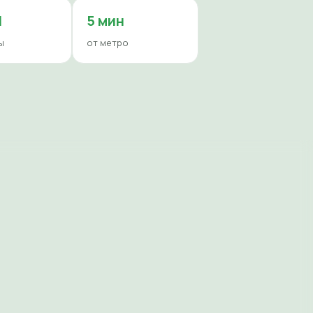
И
5 мин
ы
от метро