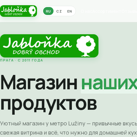
О нас
Ассортимент
Отзыв
RU
CZ
EN
ПРАГА · С 2011 ГОДА
Магазин
наши
продуктов
Уютный магазин у метро Lužiny — привычные вкусы
свежая витрина и всё, что нужно для домашней кух