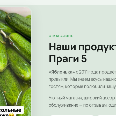
О МАГАЗИНЕ
Наши продук
Праги 5
«Яблонька»
с 2011 года продаё
привыкли. Мы знаем вкусы наши
гостям, которые полюбили нашу
Уютный магазин, широкий ассор
обслуживание — по отзывам, оди