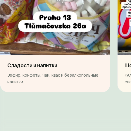
Сладости и напитки
Шо
Зефир, конфеты, чай, квас и безалкогольные
«А
напитки.
сл