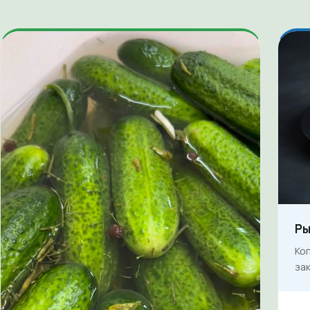
Ры
Ко
зак