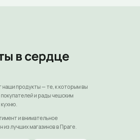
ты в сердце
т наши продукты — те, к которым вы
х покупателей и рады чешским
 кухню.
тимент и внимательное
н из лучших магазинов в Праге.