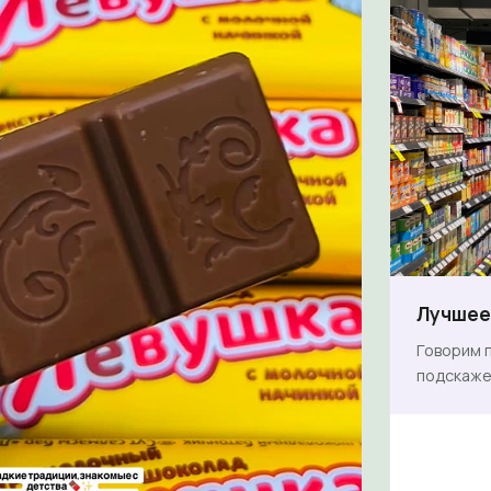
Лучшее 
Говорим п
подскаже