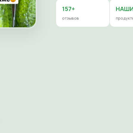
157+
НАШ
отзывов
продукт
е