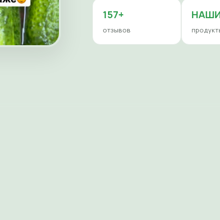
157+
НАШ
отзывов
продукт
е