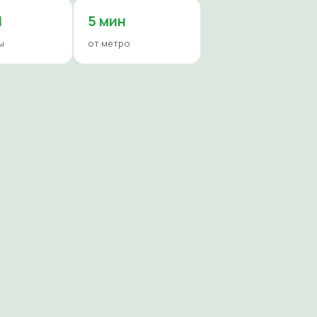
И
5 мин
ы
от метро