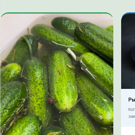
Ры
Ко
зак