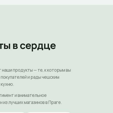
ты в сердце
т наши продукты — те, к которым вы
х покупателей и рады чешским
 кухню.
тимент и внимательное
н из лучших магазинов в Праге.