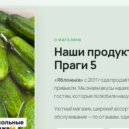
О МАГАЗИНЕ
Наши продук
Праги 5
«Яблонька»
с 2011 года продаё
привыкли. Мы знаем вкусы наши
гостям, которые полюбили нашу
Уютный магазин, широкий ассор
обслуживание — по отзывам, оди