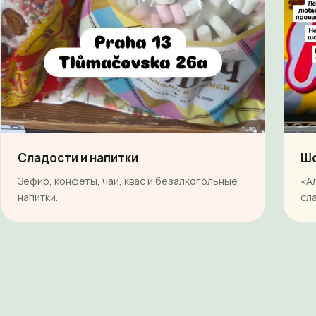
Сладости и напитки
Шо
Зефир, конфеты, чай, квас и безалкогольные
«А
напитки.
сл