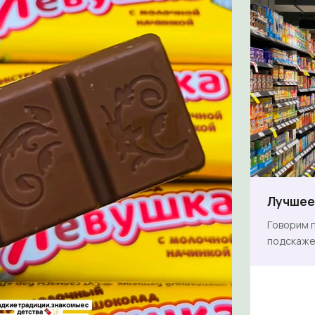
Лучшее 
Говорим п
подскаже