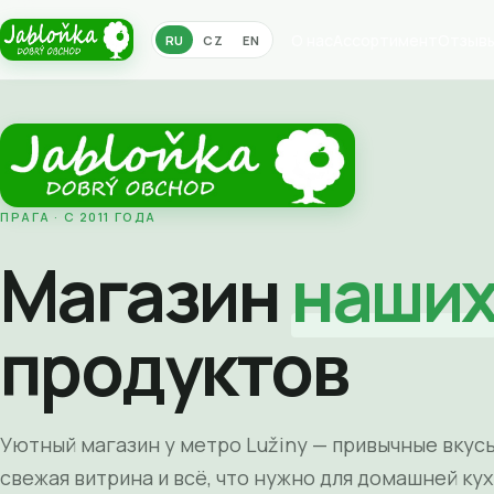
О нас
Ассортимент
Отзыв
RU
CZ
EN
ПРАГА · С 2011 ГОДА
Магазин
наши
продуктов
Уютный магазин у метро Lužiny — привычные вкусы
свежая витрина и всё, что нужно для домашней кух