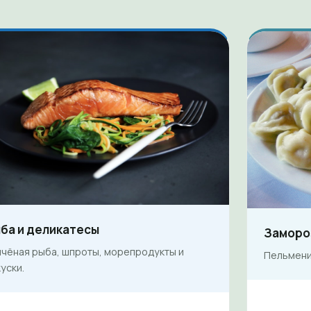
ба и деликатесы
Заморо
пчёная рыба, шпроты, морепродукты и
Пельмени,
уски.