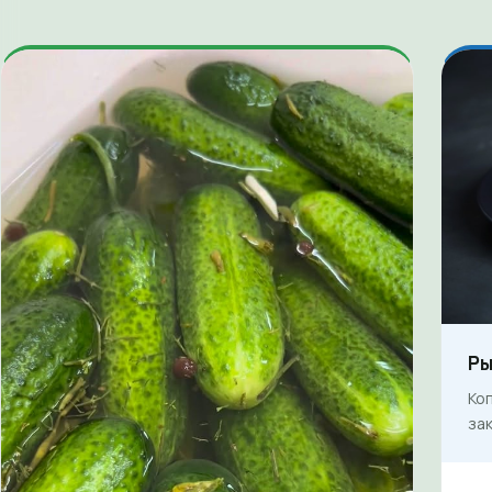
Ры
Ко
зак