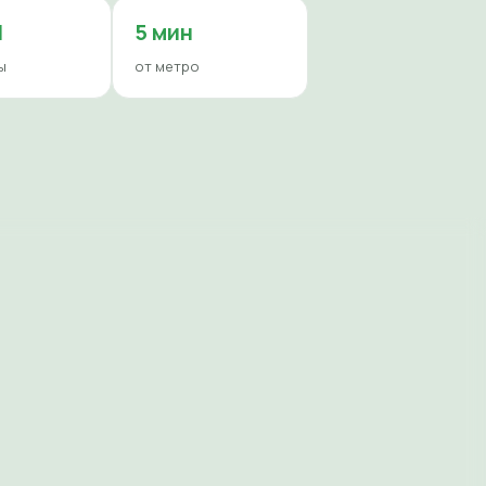
И
5 мин
ы
от метро