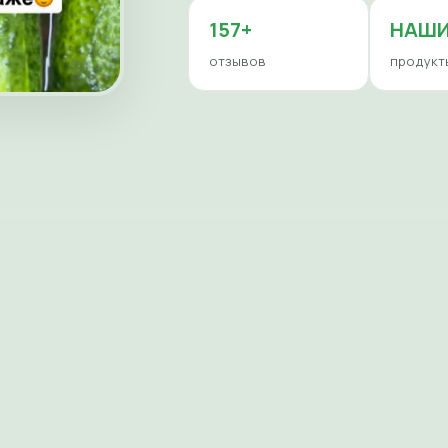
157+
НАШ
отзывов
продукт
е