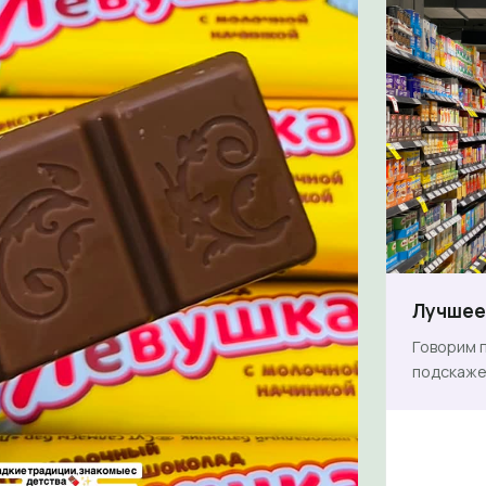
Лучшее 
Говорим п
подскаже