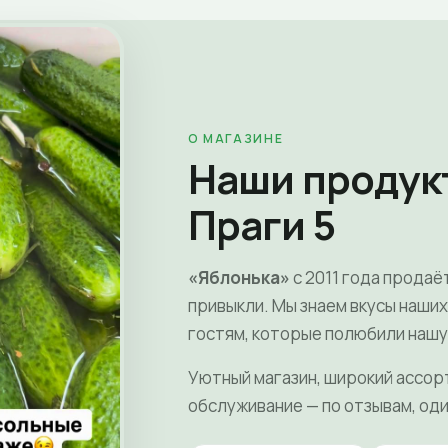
О МАГАЗИНЕ
Наши продук
Праги 5
«Яблонька»
с 2011 года продаё
привыкли. Мы знаем вкусы наши
гостям, которые полюбили нашу
Уютный магазин, широкий ассор
обслуживание — по отзывам, оди