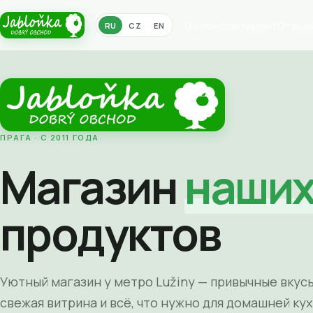
О нас
Ассортимент
Отзыв
RU
CZ
EN
ПРАГА · С 2011 ГОДА
Магазин
наши
продуктов
Уютный магазин у метро Lužiny — привычные вкусы
свежая витрина и всё, что нужно для домашней кух