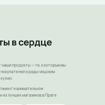
ты в сердце
т наши продукты — те, к которым вы
х покупателей и рады чешским
 кухню.
тимент и внимательное
н из лучших магазинов в Праге.