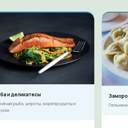
ба и деликатесы
Заморо
пчёная рыба, шпроты, морепродукты и
Пельмени,
уски.