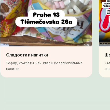
Сладости и напитки
Шо
Зефир, конфеты, чай, квас и безалкогольные
«А
напитки.
сл