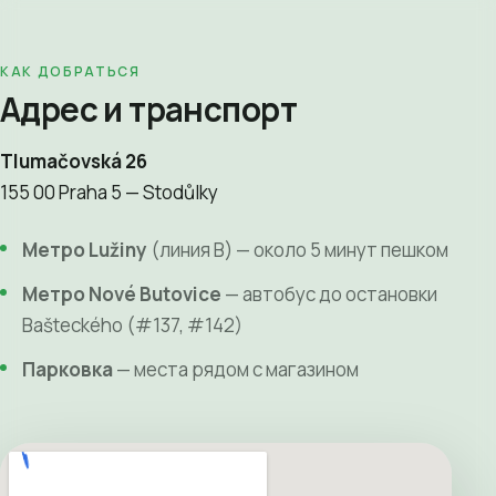
КАК ДОБРАТЬСЯ
Адрес и транспорт
Tlumačovská 26
155 00 Praha 5 — Stodůlky
Метро Lužiny
(линия B) — около 5 минут пешком
Метро Nové Butovice
— автобус до остановки
Bašteckého (#137, #142)
Парковка
— места рядом с магазином